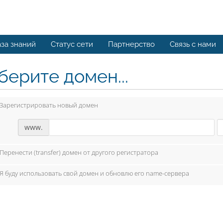
за знаний
Статус сети
Партнерство
Связь с нами
берите домен...
Зарегистрировать новый домен
www.
Перенести (transfer) домен от другого регистратора
Я буду использовать свой домен и обновлю его name-сервера