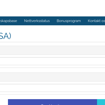
skapsbase
Nettverksstatus
Bonusprogram
Kontakt o
SA)