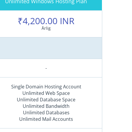
Unlimited Windows Hosting Plan
o
s
t
₹4,200.00 INR
i
Årlig
n
g
(
U
S
A
-
)
L
Single Domain Hosting Account
i
Unlimited Web Space
Unlimited Database Space
n
Unlimited Bandwidth
u
Unlimited Databases
x
Unlimited Mail Accounts
H
o