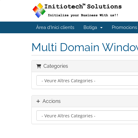
Àrea d'Inici clients
Botiga
Promocions
Multi Domain Windo
Categories
Accions