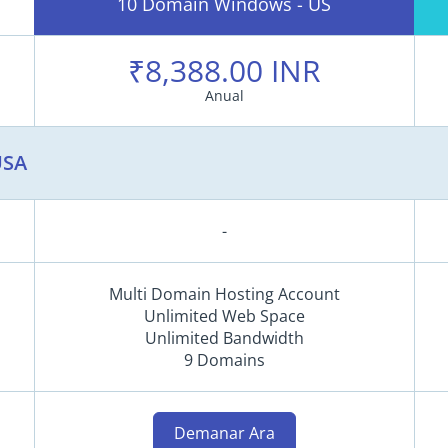
10 Domain Windows - US
₹8,388.00 INR
Anual
USA
-
Multi Domain Hosting Account
Unlimited Web Space
Unlimited Bandwidth
9 Domains
Demanar Ara