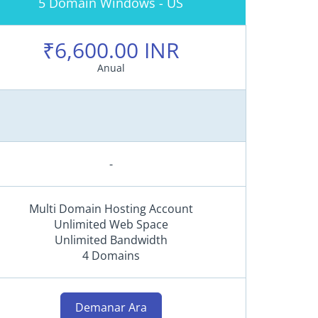
5 Domain Windows - US
o
s
t
₹6,600.00 INR
i
Anual
n
g
(
U
S
A
-
)
L
Multi Domain Hosting Account
i
Unlimited Web Space
Unlimited Bandwidth
n
4 Domains
u
x
H
Demanar Ara
o