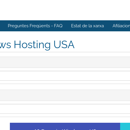
Preguntes Freqüents - FAQ
Estat de la xarxa
Afiliacio
ws Hosting USA