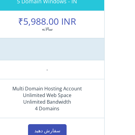
5 Domain Windows - IN
x
H
₹5,988.00 INR
o
s
سالانه
t
i
n
g
(
-
U
S
A
Multi Domain Hosting Account
)
Unlimited Web Space
Unlimited Bandwidth
L
4 Domains
i
n
u
سفارش دهید
x