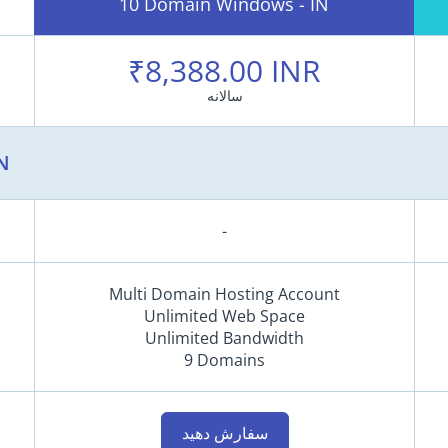
10 Domain Windows - IN
₹8,388.00 INR
سالانه
N
-
Multi Domain Hosting Account
Unlimited Web Space
Unlimited Bandwidth
9 Domains
سفارش دهید