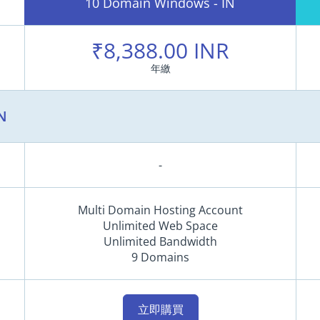
10 Domain Windows - IN
₹8,388.00 INR
年繳
N
-
Multi Domain Hosting Account
Unlimited Web Space
Unlimited Bandwidth
9 Domains
立即購買