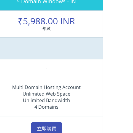
5 Domain Windows - IN
H
o
₹5,988.00 INR
s
t
年繳
i
n
g
(
U
S
-
A
)
Multi Domain Hosting Account
Unlimited Web Space
L
Unlimited Bandwidth
i
4 Domains
n
u
x
立即購買
H