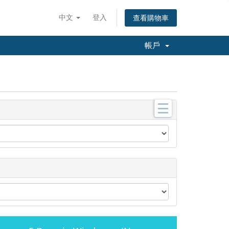
中文
登入
查看購物車
帳戶
分
類
L
i
n
u
x