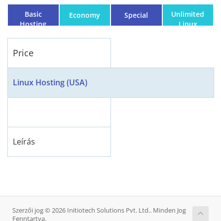
Basic
Unlimited
Economy
Special
Hosting
Linux
Hosting
Plan
Price
Linux Hosting (USA)
Leírás
Szerzői jog © 2026 Initiotech Solutions Pvt. Ltd.. Minden Jog
Fenntartva.