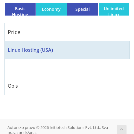
Basic
Unlimited
Economy
Special
Hosting
Linux
Hosting
Plan
Price
Linux Hosting (USA)
Opis
Autorsko pravo © 2026 Initiotech Solutions Pvt. Ltd.. Sva
prava pridržana.