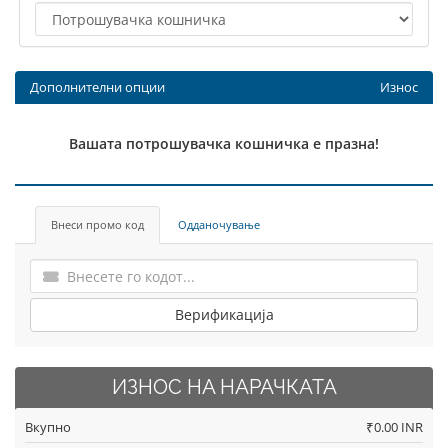
Дополнителни опции
Износ
Вашата потрошувачка кошничка е празна!
Внеси промо код
Одданочување
Верификација
ИЗНОС НА НАРАЧКАТА
Вкупно
₹0.00 INR