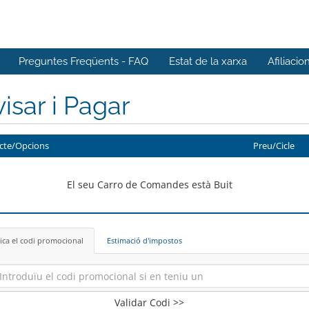
Preguntes Freqüents - FAQ
Estat de la xarxa
Afiliacio
isar i Pagar
cte/Opcions
Preu/Cicle
El seu Carro de Comandes està Buit
ica el codi promocional
Estimació d'impostos
Validar Codi >>