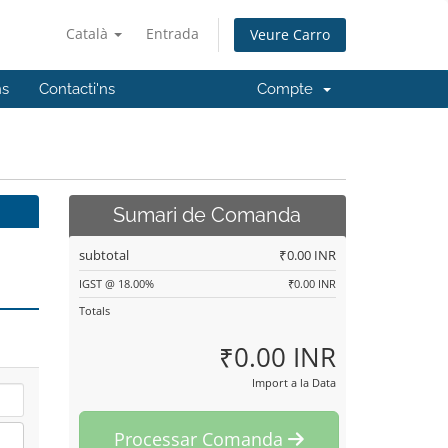
Català
Entrada
Veure Carro
ns
Contacti'ns
Compte
Sumari de Comanda
subtotal
₹0.00 INR
IGST @ 18.00%
₹0.00 INR
Totals
₹0.00 INR
Import a la Data
Processar Comanda