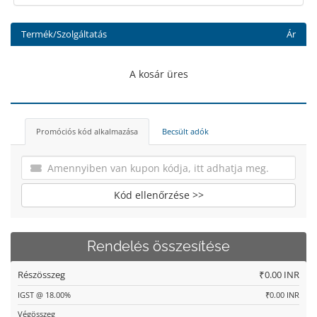
Termék/Szolgáltatás
Ár
A kosár üres
Promóciós kód alkalmazása
Becsült adók
Kód ellenőrzése >>
Rendelés összesítése
Részösszeg
₹0.00 INR
IGST @ 18.00%
₹0.00 INR
Végösszeg