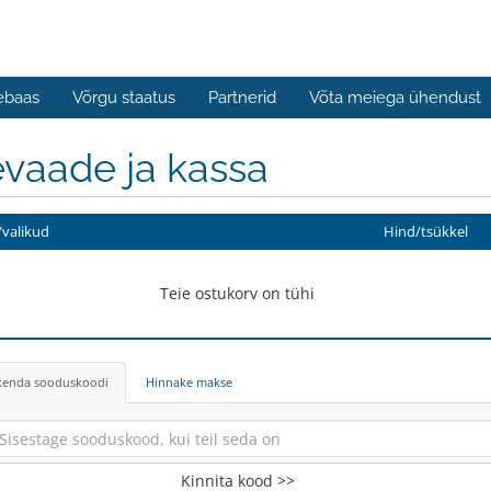
ebaas
Võrgu staatus
Partnerid
Võta meiega ühendust
vaade ja kassa
valikud
Hind/tsükkel
Teie ostukorv on tühi
kenda sooduskoodi
Hinnake makse
Kinnita kood >>