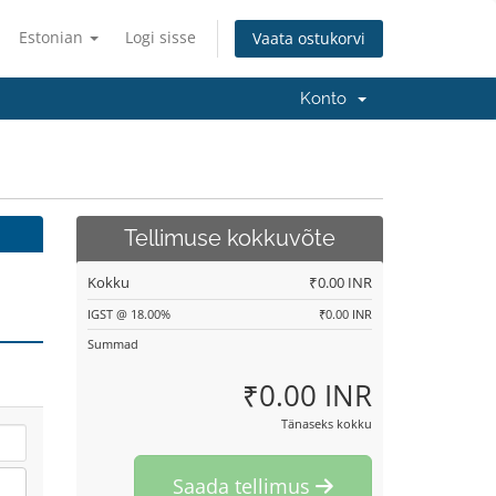
Estonian
Logi sisse
Vaata ostukorvi
Konto
Tellimuse kokkuvõte
Kokku
₹0.00 INR
IGST @ 18.00%
₹0.00 INR
Summad
₹0.00 INR
Tänaseks kokku
Saada tellimus