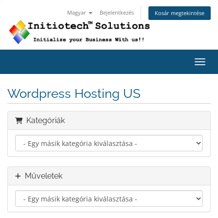
Magyar
Bejelentkezés
Kosár megtekintése
Váltá
Wordpress Hosting US
Kategóriák
Műveletek