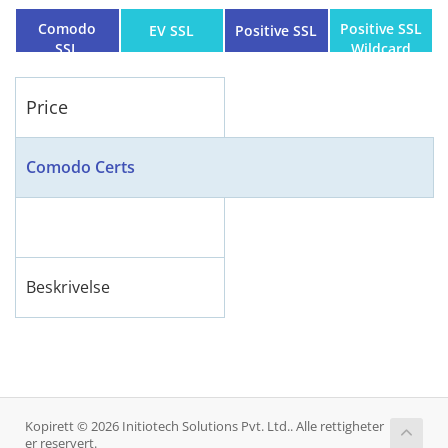
Comodo
Positive SSL
EV SSL
Positive SSL
SSL
Wildcard
Price
Comodo Certs
Beskrivelse
Kopirett © 2026 Initiotech Solutions Pvt. Ltd.. Alle rettigheter
er reservert.