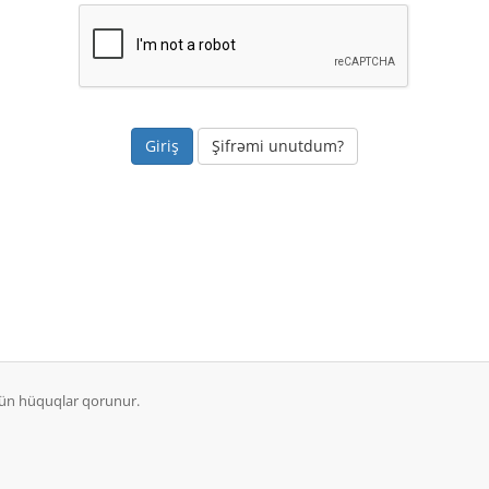
Şifrəmi unutdum?
ütün hüquqlar qorunur.