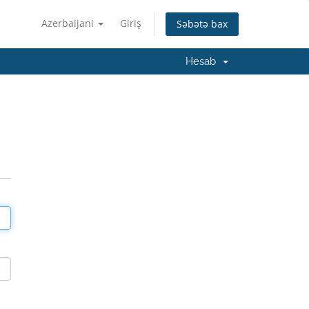
Azerbaijani
Giriş
Səbətə bax
Hesab