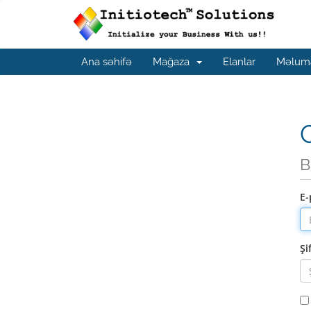
Ana səhifə
Mağaza
Elanlar
Məluma
G
B
E-
Şi