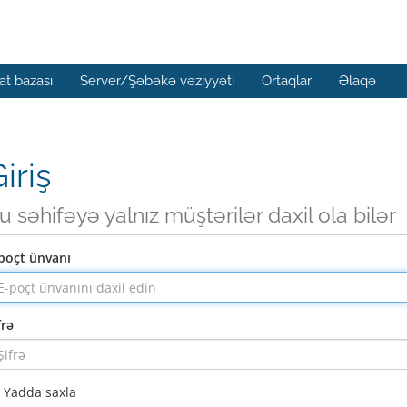
t bazası
Server/Şəbəkə vəziyyəti
Ortaqlar
Əlaqə
iriş
u səhifəyə yalnız müştərilər daxil ola bilər
poçt ünvanı
frə
Yadda saxla